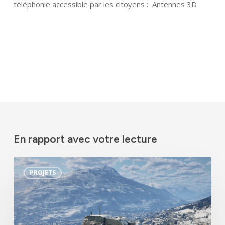
téléphonie accessible par les citoyens :
Antennes 3D
En rapport avec votre lecture
Le
PROJETS
jumeau
numérique
de
domaines