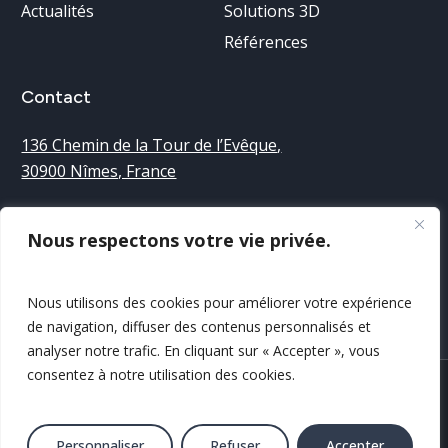
Actualités
Solutions 3D
Références
Contact
136 Chemin de la Tour de l’Evêque
,
30900 Nîmes, France
Accueil téléphonique :
Nous respectons votre vie privée.
04 66 38 68 40
Nous utilisons des cookies pour améliorer votre expérience
Nous contacter
de navigation, diffuser des contenus personnalisés et
analyser notre trafic. En cliquant sur « Accepter », vous
consentez à notre utilisation des cookies.
Mentions légales
© 2025 Tous droits
Politique de confidentialité
réservés IGO
Personnaliser
Refuser
Accepter