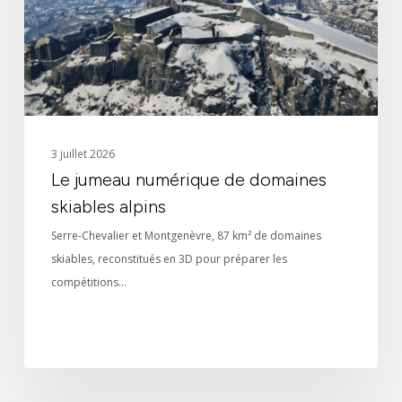
skiables
alpins
3 juillet 2026
Le jumeau numérique de domaines
skiables alpins
Serre-Chevalier et Montgenèvre, 87 km² de domaines
skiables, reconstitués en 3D pour préparer les
compétitions…
Identité
Actualités