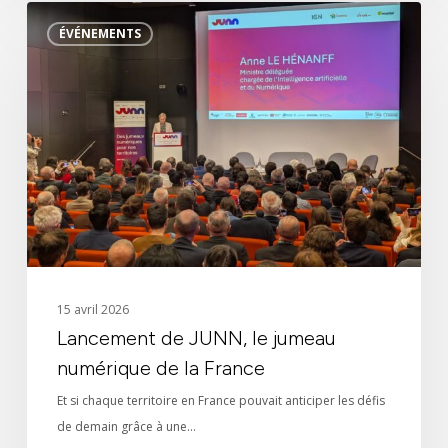
Jumeau numérique
Lancement
ÉVÉNEMENTS
de
Solutions 3D
JUNN,
le
Références
jumeau
numérique
de
la
France
15 avril 2026
Lancement de JUNN, le jumeau
numérique de la France
Et si chaque territoire en France pouvait anticiper les défis
de demain grâce à une…