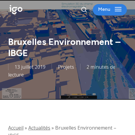
Skip
Menu
to
search
main
content
Bruxelles Environnement –
IBGE
13 juillet 2019
Projets
2 minutes de
lecture
Accueil
»
Actualités
»
Bruxelles Environnement –