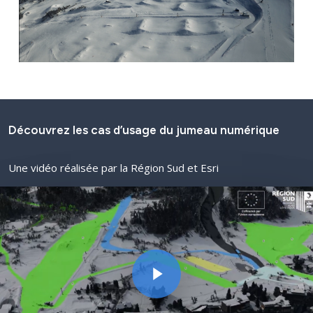
Identité
Actualités
Découvrez les cas d’usage du jumeau numérique
Une vidéo réalisée par la Région Sud et Esri
Jumeau numérique
Play Video
Solutions 3D
Play Video
Références