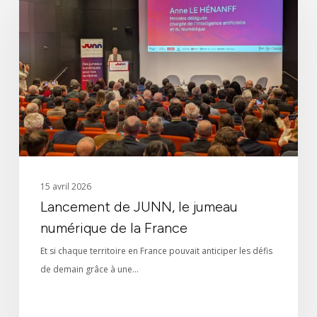
JUNN,
le
jumeau
numérique
de
la
France
15 avril 2026
Lancement de JUNN, le jumeau
numérique de la France
Et si chaque territoire en France pouvait anticiper les défis
de demain grâce à une…