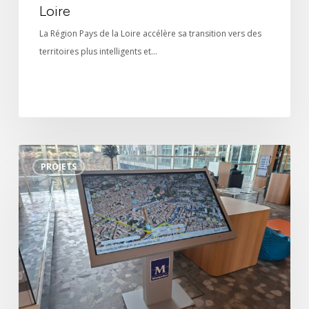
Loire
La Région Pays de la Loire accélère sa transition vers des
territoires plus intelligents et…
Borne
PROJETS
interactive
3D
pour
l’Hôtel
de
Ville
de
Montpellier