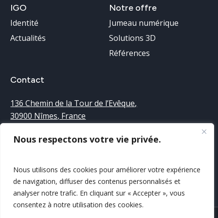
IGO
Notre
offre
Identité
Jumeau numérique
Actualités
Solutions 3D
Références
Contact
136 Chemin de la Tour de l’Evêque
,
30900 Nîmes, France
Nous respectons votre vie privée.
Accueil téléphonique :
04 66 38 68 40
Nous utilisons des cookies pour améliorer votre expérience
Nous contacter
de navigation, diffuser des contenus personnalisés et
analyser notre trafic. En cliquant sur « Accepter », vous
consentez à notre utilisation des cookies.