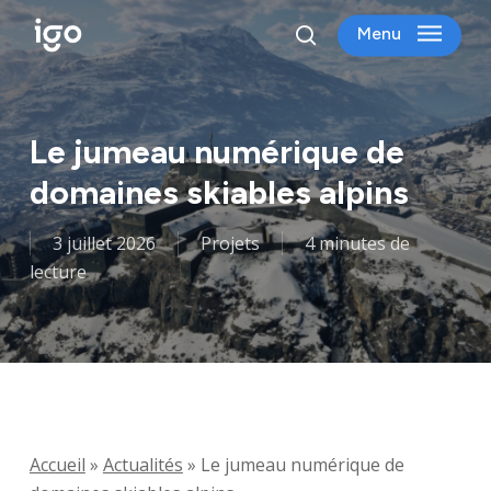
Skip
Menu
to
search
main
content
Le jumeau numérique de
domaines skiables alpins
3 juillet 2026
Projets
4 minutes de
lecture
Accueil
»
Actualités
»
Le jumeau numérique de