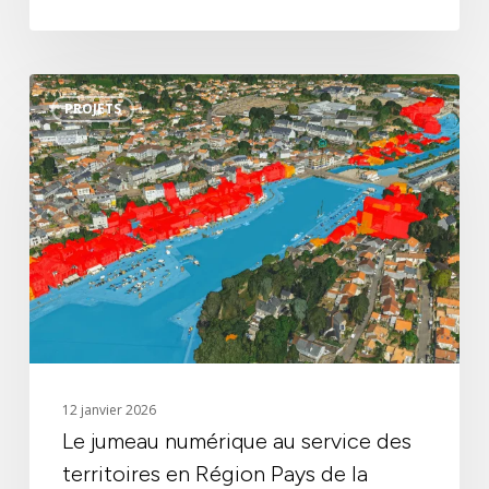
Le
PROJETS
jumeau
numérique
au
service
des
territoires
en
Région
Pays
de
la
12 janvier 2026
Loire
Le jumeau numérique au service des
territoires en Région Pays de la