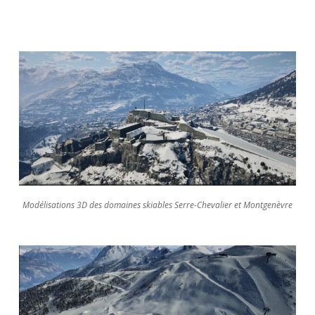
Modélisations 3D des domaines skiables Serre-Chevalier et Montgenèvre