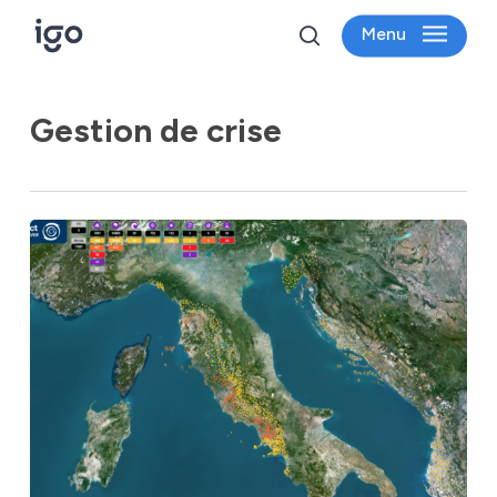
Skip
Menu
to
search
main
content
Gestion de crise