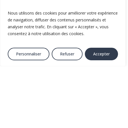
Le
Nous utilisons des cookies pour améliorer votre expérience
Jumeau
de navigation, diffuser des contenus personnalisés et
Numérique
analyser notre trafic. En cliquant sur « Accepter », vous
4D
consentez à notre utilisation des cookies.
de
la
Métropole
Personnaliser
Refuser
Accepter
de
Montpellier